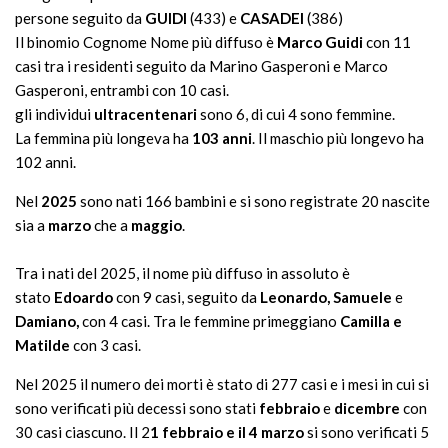
persone seguito da
GUIDI
(433)
e
CASADEI
(386)
Il binomio Cognome Nome più diffuso è
Marco Guidi
con 11
casi tra i residenti seguito da Marino Gasperoni e Marco
Gasperoni, entrambi con 10 casi.
gli individui
ultracentenari
sono 6, di cui 4 sono femmine.
La femmina più longeva ha
103 anni
. Il maschio più longevo ha
102 anni.
Nel
2025
sono nati 166 bambini e si sono registrate 20 nascite
sia a
marzo
che a
maggio
.
Tra i nati del 2025, il nome più diffuso in assoluto è
stato
Edoardo
con 9 casi, seguito da
Leonardo, Samuele
e
Damiano,
con 4 casi. Tra le femmine primeggiano
Camilla e
Matilde
con 3 casi.
Nel 2025 il numero dei morti è stato di 277 casi e i mesi in cui si
sono verificati più decessi sono stati
febbraio
e
dicembre
con
30 casi ciascuno. Il 2
1 febbraio e il 4 marzo
si sono verificati 5