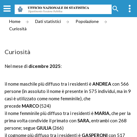
Home
Dati statistici
Popolazione
Curiosità
Curiosità
Nel mese di
dicembre 2025
:
il nome maschile più diffuso tra i residenti è
ANDREA
con 566
persone (in assoluto il nome è presente in 575 individui, ma in 9
casi è utilizzato come nome femminile), che
precede
MARCO
(524)
il nome femminile più diffuso tra i residenti è
MARIA,
che per la
prima volta condivide il primato con
SARA,
entrambi con 268
persone; segue
GIULIA
(266)
il cognome più diffuso tra i residenti è
GASPERONI
con 517