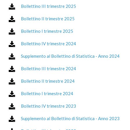
Bollettino III trimestre 2025
Bollettino II trimestre 2025
Bollettino I trimestre 2025
Bollettino IV trimestre 2024
Supplemento al Bollettino di Statistica - Anno 2024
Bollettino III trimestre 2024
Bollettino II trimestre 2024
Bollettino I trimestre 2024
Bollettino IV trimestre 2023
Supplemento al Bollettino di Statistica - Anno 2023