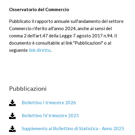
Osservatorio del Commercio
Pubblicato il rapporto annuale sull'andamento del settore
Commercio riferito all'anno 2024, anche ai sensi del
comma 2 dell'art.47 della Legge 7 agosto 2017 n.94. Il
documento è consultabile al link "Pubblicazioni" o al
seguente
link diretto
.
Pubblicazioni
Bollettino I trimestre 2026
Bollettino IV trimestre 2025
Supplemento al Bollettino di Statistica - Anno 2025