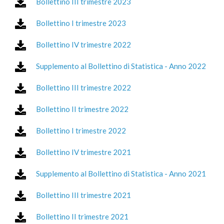
Bollettino III trimestre 2023
Bollettino I trimestre 2023
Bollettino IV trimestre 2022
Supplemento al Bollettino di Statistica - Anno 2022
Bollettino III trimestre 2022
Bollettino II trimestre 2022
Bollettino I trimestre 2022
Bollettino IV trimestre 2021
Supplemento al Bollettino di Statistica - Anno 2021
Bollettino III trimestre 2021
Bollettino II trimestre 2021