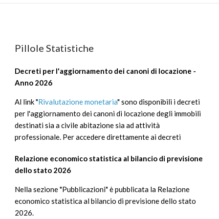
Pillole Statistiche
Decreti per l'aggiornamento dei canoni di locazione -
Anno 2026
Al link "
Rivalutazione monetaria
" sono disponibili i decreti
per l'aggiornamento dei canoni di locazione degli immobili
destinati sia a civile abitazione sia ad attività
professionale. Per accedere direttamente ai decreti
Relazione economico statistica al bilancio di previsione
dello stato 2026
Nella sezione "Pubblicazioni" è pubblicata la Relazione
economico statistica al bilancio di previsione dello stato
2026.